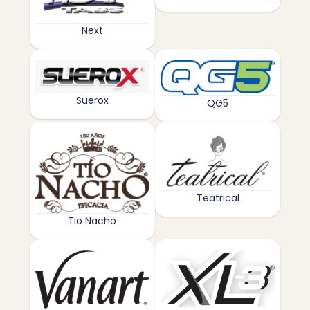
Next
Suerox
QG5
Teatrical
Tio Nacho